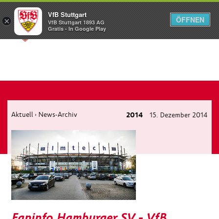
VfB Stuttgart
ÖFFNEN
×
VfB Stuttgart 1893 AG
Menü
Gratis - In Google Play
Aktuell
News-Archiv
2014
15. Dezember 2014
›
Faninfo Hamburger SV - VfB