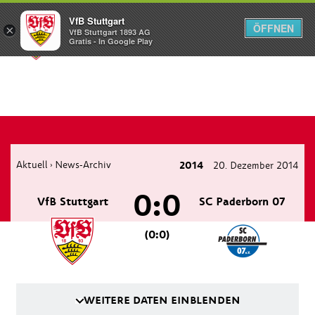
VfB Stuttgart
ÖFFNEN
×
VfB Stuttgart 1893 AG
Menü
Gratis - In Google Play
Aktuell
News-Archiv
2014
20. Dezember 2014
›
0:0
VfB Stuttgart
SC Paderborn 07
(0:0)
WEITERE DATEN EINBLENDEN