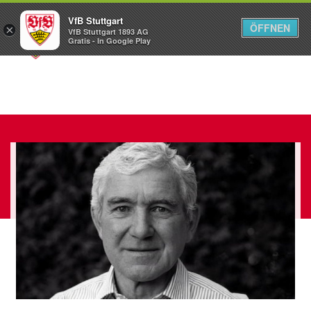
VfB Stuttgart
ÖFFNEN
×
VfB Stuttgart 1893 AG
Menü
Gratis - In Google Play