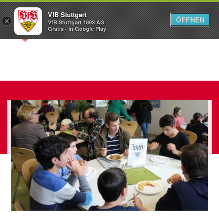
VfB Stuttgart
ÖFFNEN
×
VfB Stuttgart 1893 AG
Menü
Gratis - In Google Play