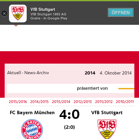
VfB Stuttgart
ÖFFNEN
×
VfB Stuttgart 1893 AG
Menü
Gratis - In Google Play
Aktuell
News-Archiv
2014
4. Oktober 2014
›
2015/2016
2014/2015
2013/2014
2012/2013
2011/2012
2010/2011
4:0
FC Bayern München
VfB Stuttgart
(2:0)