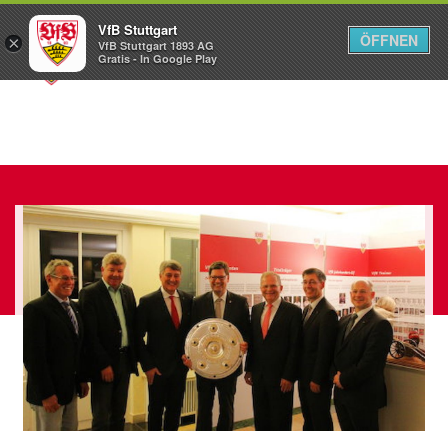
VfB Stuttgart
ÖFFNEN
×
VfB Stuttgart 1893 AG
Menü
Gratis - In Google Play