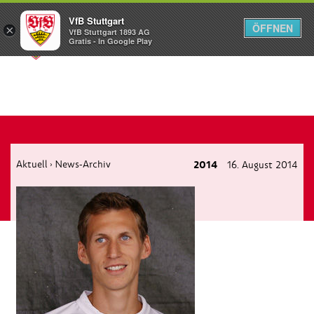
VfB Stuttgart
ÖFFNEN
×
VfB Stuttgart 1893 AG
Menü
Gratis - In Google Play
Aktuell
News-Archiv
2014
16. August 2014
›