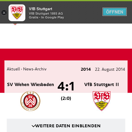
VfB Stuttgart
ÖFFNEN
×
VfB Stuttgart 1893 AG
Menü
Gratis - In Google Play
Aktuell
News-Archiv
2014
22. August 2014
›
4:1
SV Wehen Wiesbaden
VfB Stuttgart II
(2:0)
WEITERE DATEN EINBLENDEN