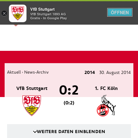
VfB Stuttgart
ÖFFNEN
×
VfB Stuttgart 1893 AG
Menü
Gratis - In Google Play
Aktuell
News-Archiv
2014
30. August 2014
›
0:2
VfB Stuttgart
1. FC Köln
(0:2)
WEITERE DATEN EINBLENDEN