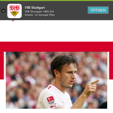
VfB Stuttgart
ÖFFNEN
×
VfB Stuttgart 1893 AG
Menü
Gratis - In Google Play