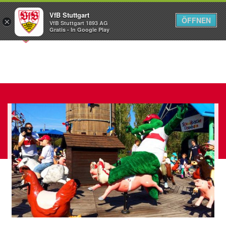
VfB Stuttgart
ÖFFNEN
×
VfB Stuttgart 1893 AG
Menü
Gratis - In Google Play