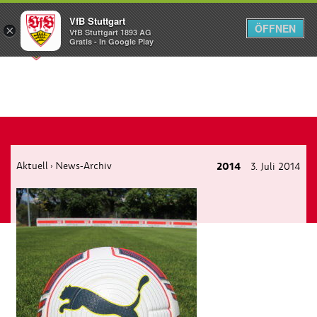
VfB Stuttgart
ÖFFNEN
×
VfB Stuttgart 1893 AG
Menü
Gratis - In Google Play
Aktuell
News-Archiv
2014
3. Juli 2014
›