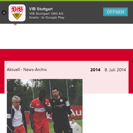
VfB Stuttgart
ÖFFNEN
×
VfB Stuttgart 1893 AG
Menü
Gratis - In Google Play
Aktuell
News-Archiv
2014
8. Juli 2014
›