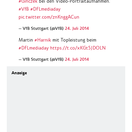
#Ginczek
bei den Video-Portraitaufnahmen.
#VfB
#DFLmediaday
pic.twitter.com/znKnggACun
— VfB Stuttgart (@VfB)
24. Juli 2014
Martin
#Harnik
mit Topleistung beim
#DFLmediaday
https://t.co/xKGt5JDOLN
— VfB Stuttgart (@VfB)
24. Juli 2014