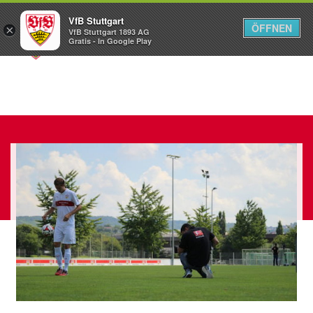
VfB Stuttgart
ÖFFNEN
×
VfB Stuttgart 1893 AG
Menü
Gratis - In Google Play