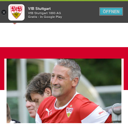
VfB Stuttgart
ÖFFNEN
×
VfB Stuttgart 1893 AG
Menü
Gratis - In Google Play