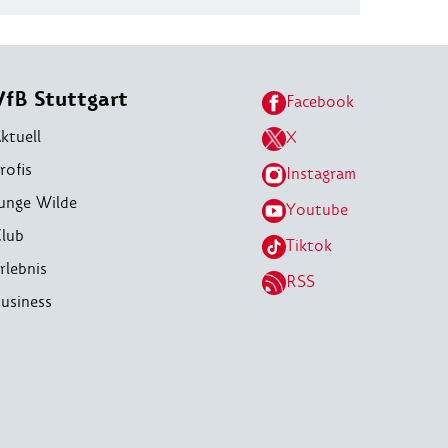
VfB Stuttgart
Facebook
ktuell
X
rofis
Instagram
unge Wilde
Youtube
lub
Tiktok
rlebnis
RSS
usiness