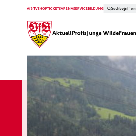
VfB TV
SHOP
TICKETS
ARENA
SERVICE
BILDUNG
Aktuell
Profis
Junge Wilde
Fraue