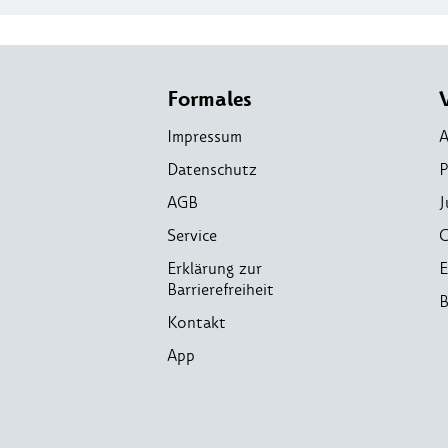
Formales
Impressum
A
Datenschutz
P
AGB
J
Service
C
Erklärung zur
E
Barrierefreiheit
B
Kontakt
App