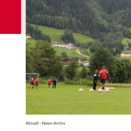
Aktuell
News-Archiv
›