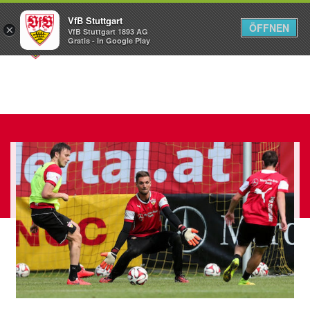
VfB Stuttgart
ÖFFNEN
×
VfB Stuttgart 1893 AG
Menü
Gratis - In Google Play