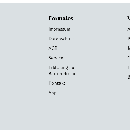
Formales
Impressum
A
Datenschutz
P
AGB
J
Service
C
Erklärung zur
E
Barrierefreiheit
B
Kontakt
App