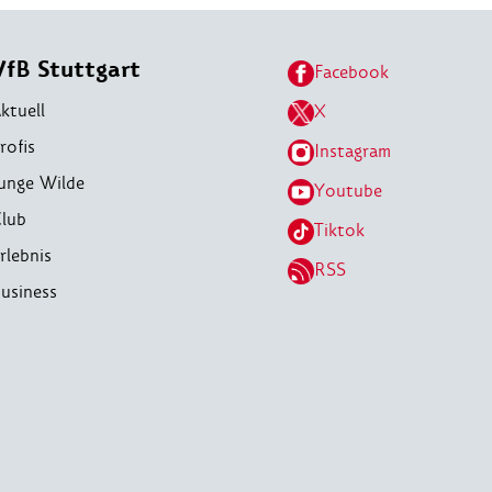
VfB Stuttgart
Facebook
ktuell
X
rofis
Instagram
unge Wilde
Youtube
lub
Tiktok
rlebnis
RSS
usiness