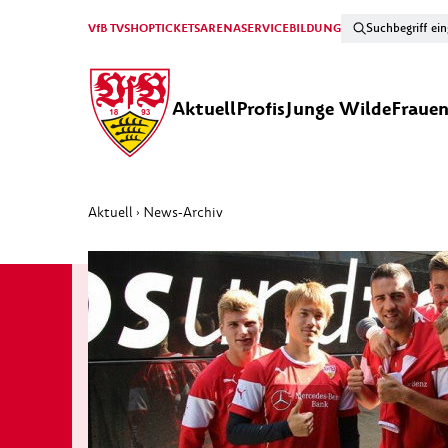
VfB TV
SHOP
TICKETS
ARENA
SERVICE
BILDUNG
Aktuell
Profis
Junge Wilde
Fraue
Aktuell
News-Archiv
›