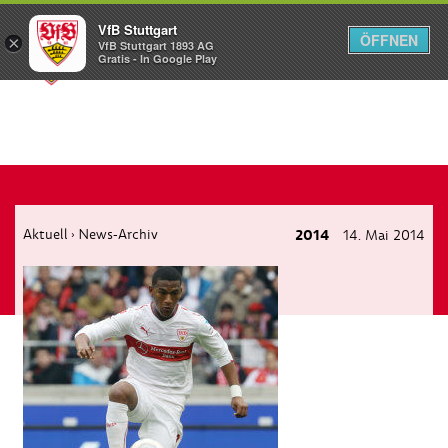
VfB Stuttgart
ÖFFNEN
×
VfB Stuttgart 1893 AG
Menü
Gratis - In Google Play
Aktuell
News-Archiv
2014
14. Mai 2014
›