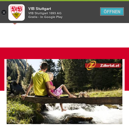
VfB Stuttgart
ÖFFNEN
×
VfB Stuttgart 1893 AG
Menü
Gratis - In Google Play