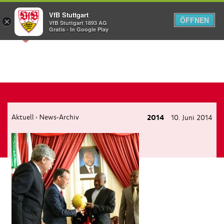
VfB Stuttgart
ÖFFNEN
×
VfB Stuttgart 1893 AG
Menü
Gratis - In Google Play
Aktuell
News-Archiv
2014
10. Juni 2014
›