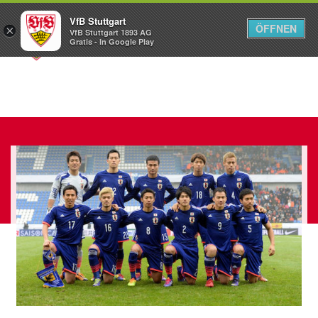
VfB Stuttgart
ÖFFNEN
×
VfB Stuttgart 1893 AG
Menü
Gratis - In Google Play