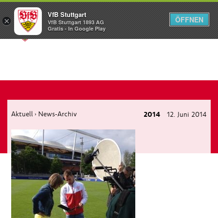
VfB Stuttgart
ÖFFNEN
×
VfB Stuttgart 1893 AG
Menü
Gratis - In Google Play
Aktuell
News-Archiv
2014
12. Juni 2014
›