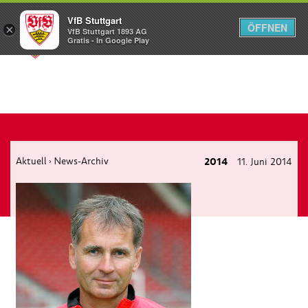
VfB Stuttgart
ÖFFNEN
×
VfB Stuttgart 1893 AG
Menü
Gratis - In Google Play
Aktuell
News-Archiv
2014
11. Juni 2014
›