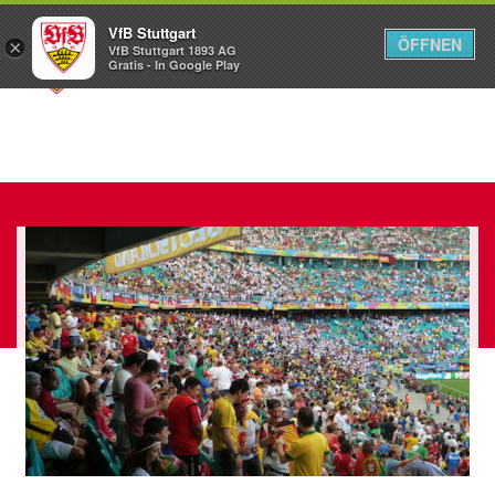
VfB Stuttgart
ÖFFNEN
×
VfB Stuttgart 1893 AG
Menü
Gratis - In Google Play