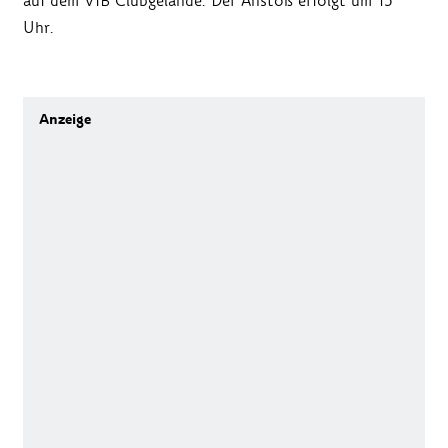
auf dem VfB Clubgelände. Der Anstoß erfolgt um 15
Uhr.