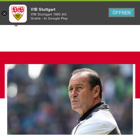
VfB Stuttgart
ÖFFNEN
×
VfB Stuttgart 1893 AG
Menü
Gratis - In Google Play