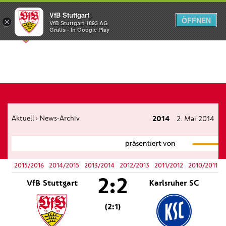
VfB Stuttgart
ÖFFNEN
×
VfB Stuttgart 1893 AG
Menü
Gratis - In Google Play
Aktuell
News-Archiv
2014
2. Mai 2014
›
2015/2016
2014/2015
2013/2014
2012/2013
2011/2012
2010/2011
2:2
VfB Stuttgart
Karlsruher SC
(2:1)