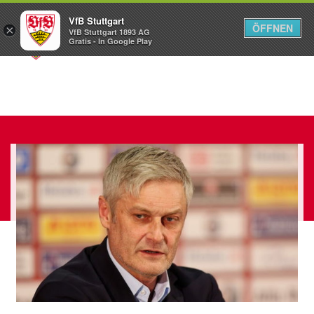
VfB Stuttgart
ÖFFNEN
×
VfB Stuttgart 1893 AG
Menü
Gratis - In Google Play