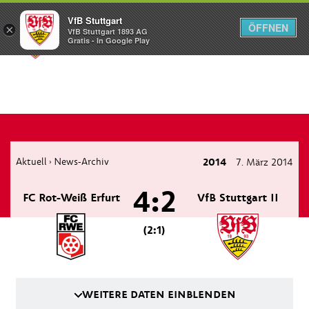
VfB Stuttgart
ÖFFNEN
×
VfB Stuttgart 1893 AG
Menü
Gratis - In Google Play
Aktuell
News-Archiv
2014
7. März 2014
›
4:2
FC Rot-Weiß Erfurt
VfB Stuttgart II
(2:1)
WEITERE DATEN EINBLENDEN