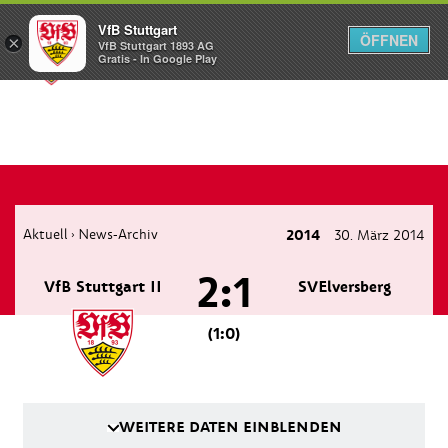
VfB Stuttgart
ÖFFNEN
×
VfB Stuttgart 1893 AG
Menü
Gratis - In Google Play
Aktuell
News-Archiv
2014
30. März 2014
›
2:1
VfB Stuttgart II
SVElversberg
(1:0)
WEITERE DATEN EINBLENDEN