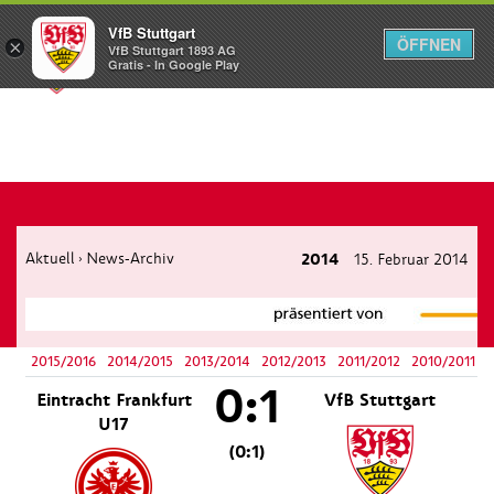
VfB Stuttgart
ÖFFNEN
×
VfB Stuttgart 1893 AG
Menü
Gratis - In Google Play
Aktuell
News-Archiv
2014
15. Februar 2014
›
2015/2016
2014/2015
2013/2014
2012/2013
2011/2012
2010/2011
0:1
Eintracht Frankfurt
VfB Stuttgart
U17
(0:1)