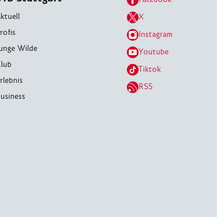
ktuell
X
rofis
Instagram
unge Wilde
Youtube
lub
Tiktok
rlebnis
RSS
usiness