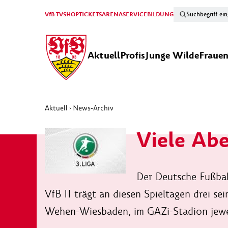
VfB TV
SHOP
TICKETS
ARENA
SERVICE
BILDUNG
Aktuell
Profis
Junge Wilde
Fraue
Aktuell
News-Archiv
›
Viele Abe
Der Deutsche Fußball
VfB II trägt an diesen Spieltagen drei s
Wehen-Wiesbaden, im GAZi-Stadion jewei