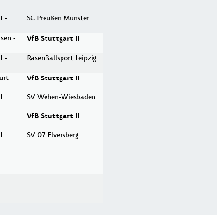
I
-
SC Preußen Münster
sen -
VfB Stuttgart II
I
-
RasenBallsport Leipzig
urt -
VfB Stuttgart II
I
SV Wehen-Wiesbaden
VfB Stuttgart II
I
SV 07 Elversberg