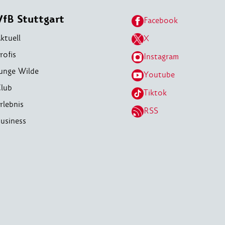
VfB Stuttgart
Facebook
ktuell
X
rofis
Instagram
unge Wilde
Youtube
lub
Tiktok
rlebnis
RSS
usiness