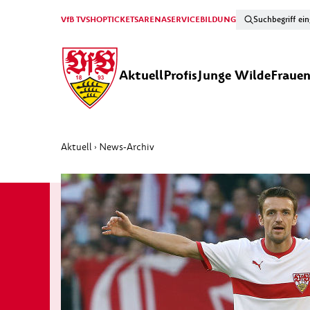
VfB TV
SHOP
TICKETS
ARENA
SERVICE
BILDUNG
Aktuell
Profis
Junge Wilde
Fraue
Aktuell
News-Archiv
›