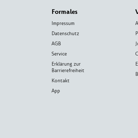
Formales
Impressum
A
Datenschutz
P
AGB
J
Service
C
Erklärung zur
E
Barrierefreiheit
B
Kontakt
App