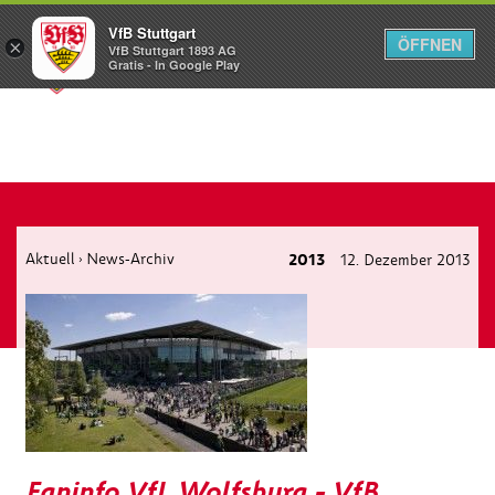
VfB Stuttgart
ÖFFNEN
×
VfB Stuttgart 1893 AG
Menü
Gratis - In Google Play
Aktuell
News-Archiv
2013
12. Dezember 2013
›
Faninfo VfL Wolfsburg - VfB