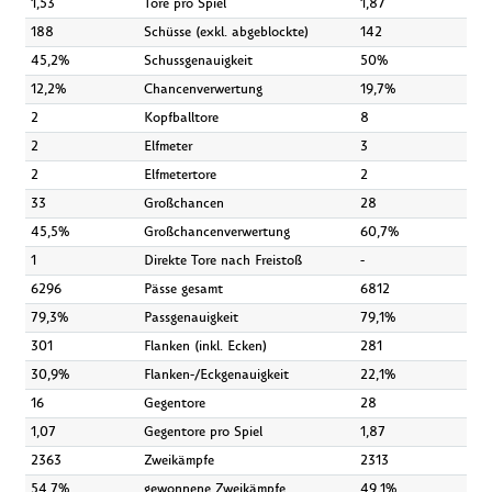
1,53
Tore pro Spiel
1,87
188
Schüsse (exkl. abgeblockte)
142
45,2%
Schussgenauigkeit
50%
12,2%
Chancenverwertung
19,7%
2
Kopfballtore
8
2
Elfmeter
3
2
Elfmetertore
2
33
Großchancen
28
45,5%
Großchancenverwertung
60,7%
1
Direkte Tore nach Freistoß
-
6296
Pässe gesamt
6812
79,3%
Passgenauigkeit
79,1%
301
Flanken (inkl. Ecken)
281
30,9%
Flanken-/Eckgenauigkeit
22,1%
16
Gegentore
28
1,07
Gegentore pro Spiel
1,87
2363
Zweikämpfe
2313
54,7%
gewonnene Zweikämpfe
49,1%