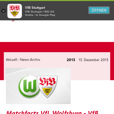
VfB Stuttgart
ÖFFNEN
×
VfB Stuttgart 1893 AG
Menü
Gratis - In Google Play
Aktuell
News-Archiv
2013
13. Dezember 2013
›
Matchfacts VfL Wolfsburg - VfB