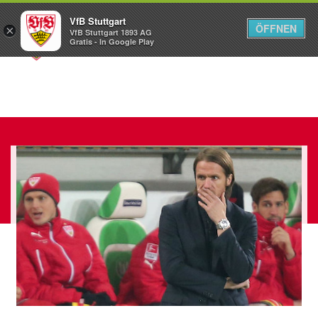
VfB Stuttgart
ÖFFNEN
×
VfB Stuttgart 1893 AG
Menü
Gratis - In Google Play