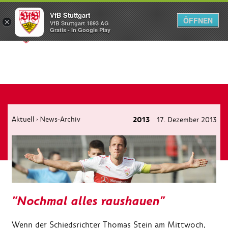
VfB Stuttgart
ÖFFNEN
×
VfB Stuttgart 1893 AG
Menü
Gratis - In Google Play
Aktuell
News-Archiv
2013
17. Dezember 2013
›
"Nochmal alles raushauen"
Wenn der Schiedsrichter Thomas Stein am Mittwoch,