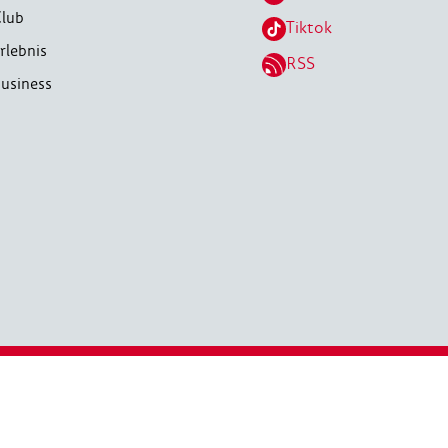
lub
Tiktok
rlebnis
RSS
usiness