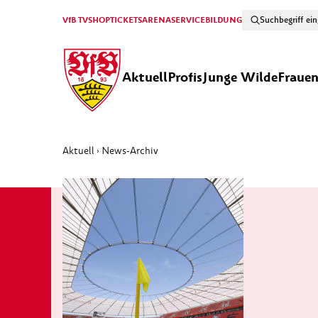
VfB TV
SHOP
TICKETS
ARENA
SERVICE
BILDUNG
Aktuell
Profis
Junge Wilde
Fraue
Aktuell
News-Archiv
›