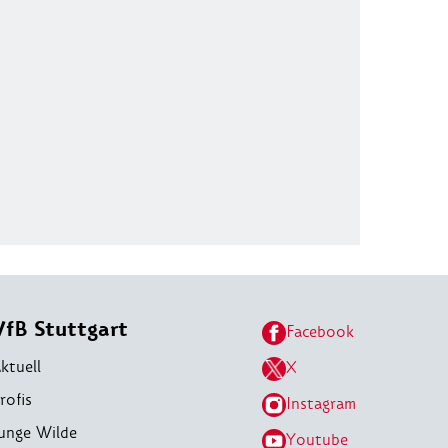
VfB Stuttgart
Facebook
ktuell
X
rofis
Instagram
unge Wilde
Youtube