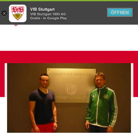
VfB Stuttgart
ÖFFNEN
×
VfB Stuttgart 1893 AG
Menü
Gratis - In Google Play