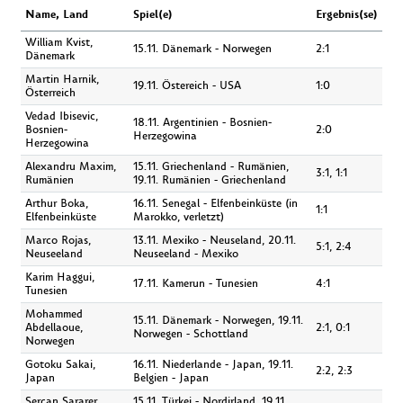
Name, Land
Spiel(e)
Ergebnis(se)
William Kvist,
15.11. Dänemark - Norwegen
2:1
Dänemark
Martin Harnik,
19.11. Östereich - USA
1:0
Österreich
Vedad Ibisevic,
18.11. Argentinien - Bosnien-
Bosnien-
2:0
Herzegowina
Herzegowina
Alexandru Maxim,
15.11. Griechenland - Rumänien,
3:1, 1:1
Rumänien
19.11. Rumänien - Griechenland
Arthur Boka,
16.11. Senegal - Elfenbeinküste (in
1:1
Elfenbeinküste
Marokko, verletzt)
Marco Rojas,
13.11. Mexiko - Neuseland, 20.11.
5:1, 2:4
Neuseeland
Neuseeland - Mexiko
Karim Haggui,
17.11. Kamerun - Tunesien
4:1
Tunesien
Mohammed
15.11. Dänemark - Norwegen, 19.11.
Abdellaoue,
2:1, 0:1
Norwegen - Schottland
Norwegen
Gotoku Sakai,
16.11. Niederlande - Japan, 19.11.
2:2, 2:3
Japan
Belgien - Japan
Sercan Sararer,
15.11. Türkei - Nordirland, 19.11.