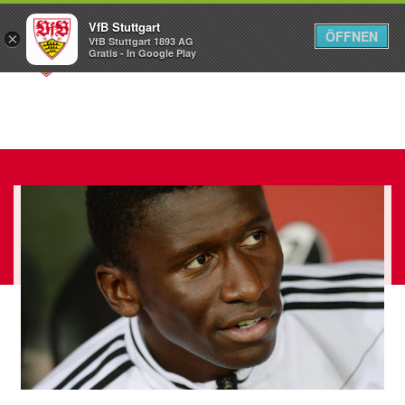
VfB Stuttgart
ÖFFNEN
×
VfB Stuttgart 1893 AG
Menü
Gratis - In Google Play