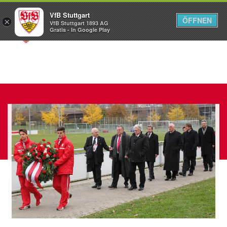
VfB Stuttgart
ÖFFNEN
×
VfB Stuttgart 1893 AG
Menü
Gratis - In Google Play