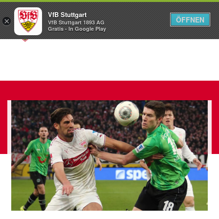
VfB Stuttgart
ÖFFNEN
×
VfB Stuttgart 1893 AG
Menü
Gratis - In Google Play