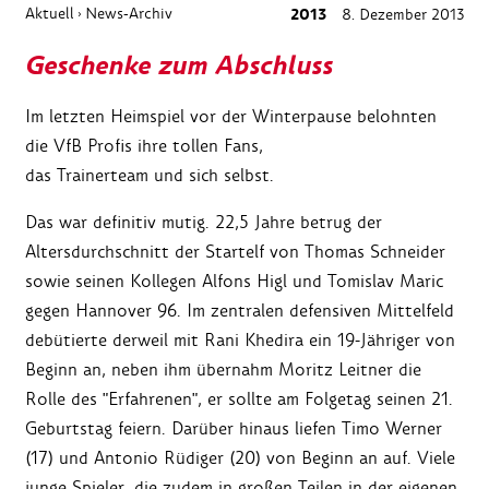
Aktuell
News-Archiv
2013
8. Dezember 2013
›
Geschenke zum Abschluss
Im letzten Heimspiel vor der Winterpause belohnten
die VfB Profis ihre tollen Fans,
das Trainerteam und sich selbst.
Das war definitiv mutig. 22,5 Jahre betrug der
Altersdurchschnitt der Startelf von Thomas Schneider
sowie seinen Kollegen Alfons Higl und Tomislav Maric
gegen Hannover 96. Im zentralen defensiven Mittelfeld
debütierte derweil mit Rani Khedira ein 19-Jähriger von
Beginn an, neben ihm übernahm Moritz Leitner die
Rolle des "Erfahrenen", er sollte am Folgetag seinen 21.
Geburtstag feiern. Darüber hinaus liefen Timo Werner
(17) und Antonio Rüdiger (20) von Beginn an auf. Viele
junge Spieler, die zudem in großen Teilen in der eigenen