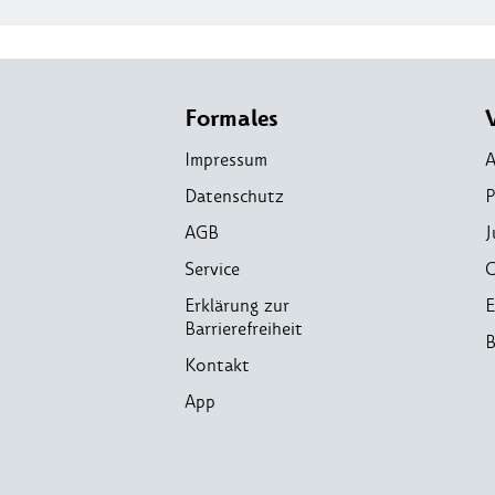
Formales
Impressum
A
Datenschutz
P
AGB
J
Service
C
Erklärung zur
E
Barrierefreiheit
B
Kontakt
App