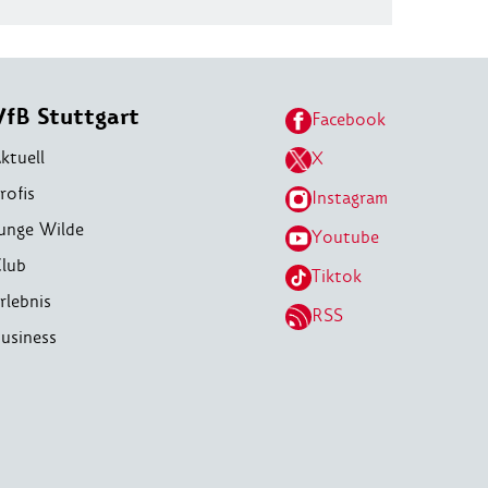
VfB Stuttgart
Facebook
ktuell
X
rofis
Instagram
unge Wilde
Youtube
lub
Tiktok
rlebnis
RSS
usiness