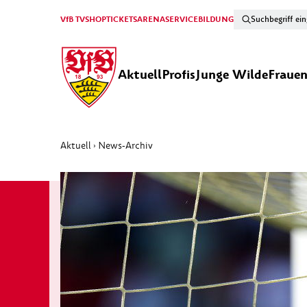
VfB TV
SHOP
TICKETS
ARENA
SERVICE
BILDUNG
Aktuell
Profis
Junge Wilde
Fraue
Aktuell
News-Archiv
›