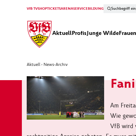
VfB TV
SHOP
TICKETS
ARENA
SERVICE
BILDUNG
Aktuell
Profis
Junge Wilde
Fraue
Aktuell
News-Archiv
›
Fani
Am Freita
Wie gewoh
VfB wird 