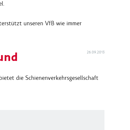
l.
terstützt unseren VfB wie immer
und
26.09.2013
ietet die Schienenverkehrsgesellschaft