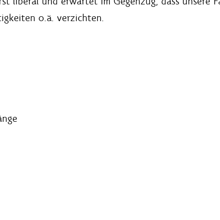
rst liberal und erwartet im Gegenzug, dass unsere 
gkeiten o.ä. verzichten.
änge