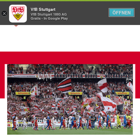
VfB Stuttgart
ÖFFNEN
×
VfB Stuttgart 1893 AG
Menü
Gratis - In Google Play