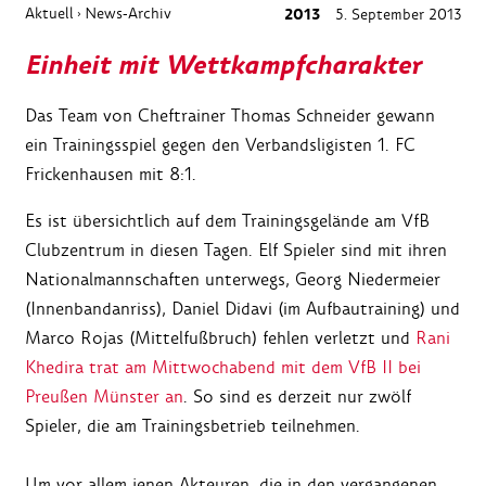
Aktuell
News-Archiv
2013
5. September 2013
›
Einheit mit Wettkampfcharakter
Das Team von Cheftrainer Thomas Schneider gewann
ein Trainingsspiel gegen den Verbandsligisten 1. FC
Frickenhausen mit 8:1.
Es ist übersichtlich auf dem Trainingsgelände am VfB
Clubzentrum in diesen Tagen. Elf Spieler sind mit ihren
Nationalmannschaften unterwegs, Georg Niedermeier
(Innenbandanriss), Daniel Didavi (im Aufbautraining) und
Marco Rojas (Mittelfußbruch) fehlen verletzt und
Rani
Khedira trat am Mittwochabend mit dem VfB II bei
Preußen Münster an
. So sind es derzeit nur zwölf
Spieler, die am Trainingsbetrieb teilnehmen.
Um vor allem jenen Akteuren, die in den vergangenen