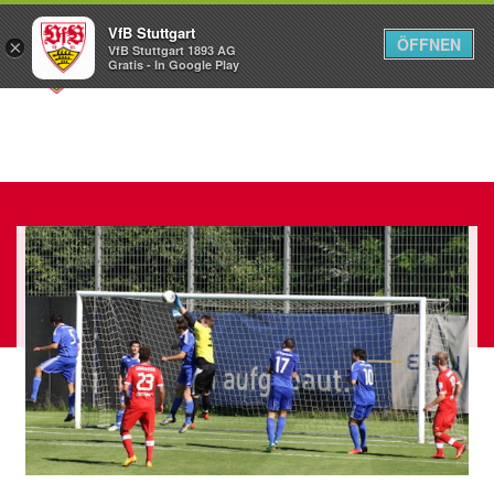
VfB Stuttgart
ÖFFNEN
×
VfB Stuttgart 1893 AG
Menü
Gratis - In Google Play