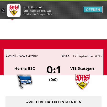
VfB Stuttgart
ÖFFNEN
×
VfB Stuttgart 1893 AG
Menü
Gratis - In Google Play
Aktuell
News-Archiv
2013
13. September 2013
›
0:1
Hertha BSC
VfB Stuttgart
(0:0)
WEITERE DATEN EINBLENDEN