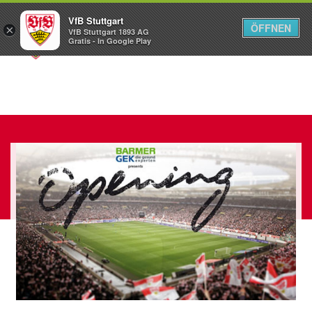
VfB Stuttgart
ÖFFNEN
×
VfB Stuttgart 1893 AG
Menü
Gratis - In Google Play