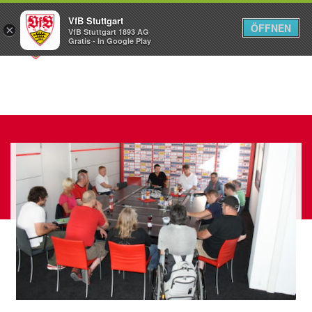
VfB Stuttgart
ÖFFNEN
×
VfB Stuttgart 1893 AG
Menü
Gratis - In Google Play